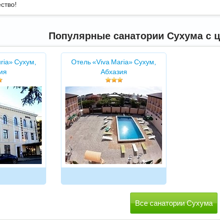
ство!
Популярные санатории Сухума с ц
ria» Сухум,
Отель «Viva Maria» Сухум,
ия
Абхазия
Все санатории Сухума