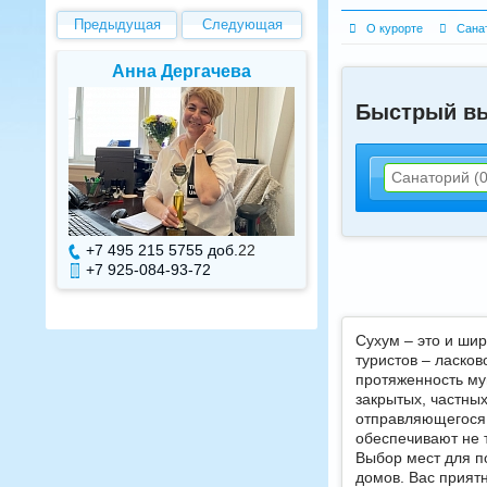
Предыдущая
Следующая
О курорте
Сана
Елена Валуева
Светлана Г
Быстрый в
Санаторий (0
+7 495 215 5755 доб.
7
+7 495 215 575
+7 925-084-93-71
+7 925-084-93
Сухум – это и шир
туристов – ласко
протяженность му
закрытых, частны
отправляющегося 
обеспечивают не т
Выбор мест для п
домов. Вас прият