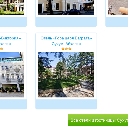
-Виктория»
Отель «Гора царя Баграта»
бхазия
Сухум, Абхазия
Все отели и гостиницы Суху