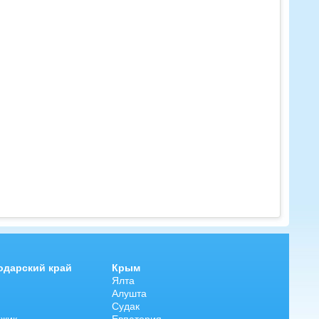
одарский край
Крым
Ялта
Алушта
Судак