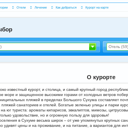
тории
Отели
Лечение
Как добраться
Курорт на карте
арбузова
Александр
ыбор
)
Отель (59
5 доб.
2
+7 495 215 5755 доб.
5
-70
+7 925-903-05-93
О курорте
око известный курорт, и столица, и самый крупный город республик
вое море и защищенное высокими горами от холодных ветров побер
ниципальных пляжей в пределах Большого Сухума составляет почти
х пляжей санаториев и отелей. Богатые зеленью улицы и парки кур
на юг туриста: ароматы кипарисов, эвкалиптов, мимозы, цитрусов
олько удовольствие, но и огромную пользу для здоровья!
оселения в Сухуме весьма широк – от уже упомянутых крупных сан
но удивят цены и на проживание, и на питание, а вариантов для и