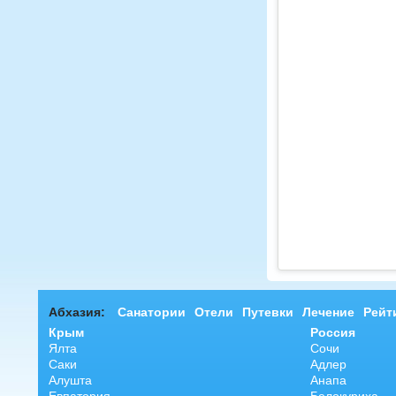
Абхазия:
Санатории
Отели
Путевки
Лечение
Рейт
Крым
Россия
Ялта
Сочи
Саки
Адлер
Алушта
Анапа