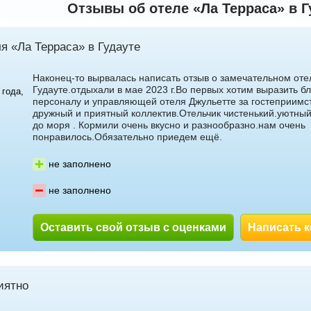
Отзывы об отеле «Ла Терраса» в Г
алуева
Светлана Гарбузова
я «Ла Терраса» в Гудауте
Наконец-то вырвалась написать отзыв о замечательном оте
Гудауте.отдыхали в мае 2023 г.Во первых хотим выразить б
 года,
персоналу и управляющей отеля Джульетте за гостеприимс
дружный и приятный коллектив.Отельчик чистенький.уютный
до моря . Кормили очень вкусно и разнообразно.нам очень
понравилось.Обязательно приедем ещё.
5 доб.
7
+7 495 215 5755 доб.
2
не заполнено
-71
+7 925-084-93-70
не заполнено
Оставить свой отзыв с оценками
Написать 
иятно