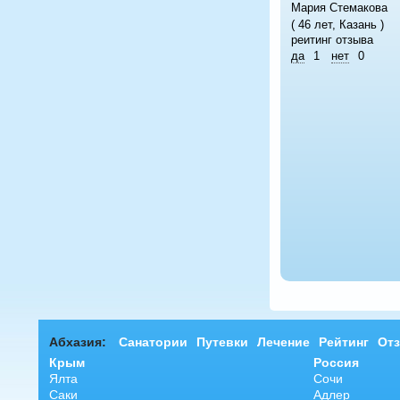
Мария Стемакова
( 46 лет, Казань )
реитинг отзыва
да
1
нет
0
Абхазия:
Санатории
Путевки
Лечение
Рейтинг
От
Крым
Россия
Ялта
Сочи
Саки
Адлер