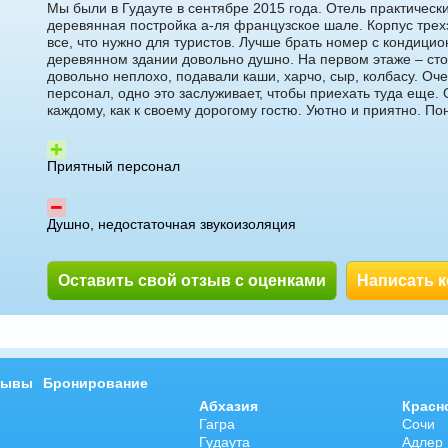
Мы были в Гудауте в сентябре 2015 года. Отель практически
деревянная постройка а-ля французское шале. Корпус трех
все, что нужно для туристов. Лучше брать номер с кондицион
деревянном здании довольно душно. На первом этаже – ст
довольно неплохо, подавали каши, харчо, сыр, колбасу. Оч
персонал, одно это заслуживает, чтобы приехать туда еще. 
каждому, как к своему дорогому гостю. Уютно и приятно. По
Приятный персонал
Душно, недостаточная звукоизоляция
Оставить свой отзыв с оценками
Написать 
зывы
Бронирование
Абхазия
Красн
Гагра
Сочи
Гудаута
Адлер