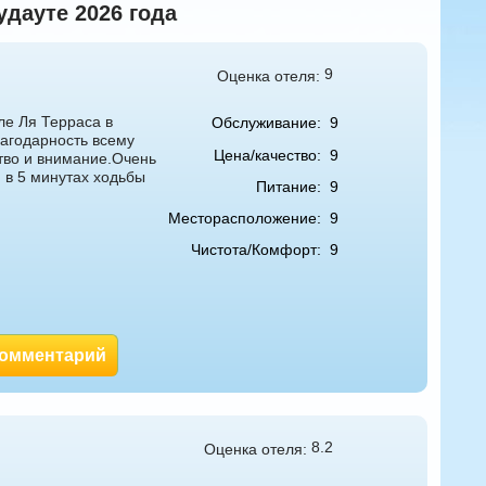
удауте 2026 года
9
Оценка отеля:
ле Ля Терраса в
Обслуживание:
9
лагодарность всему
Цена/качество:
9
тво и внимание.Очень
 в 5 минутах ходьбы
Питание:
9
Месторасположение:
9
Чистота/Комфорт:
9
комментарий
8.2
Оценка отеля: