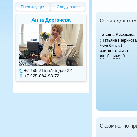
Предыдущая
Следующая
Анна Дергачева
Елена В
Отзыв для отел
Татьяна Рафикова
( Татьяна Рафикова
Челябинск )
реитинг отзыва
да
0
нет
0
+7 495 215 5755 доб.
22
+7 495 215 575
+7 925-084-93-72
+7 925-084-93
Скромно, но пр