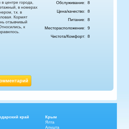
 в центре города,
Обслуживание:
8
этажный, в номерах
Цена/качество:
8
ером, т.к. в
оловая. Кормят
Питание:
8
ень отзывчивый
Относились, к
Месторасположение:
9
нравилось.
Чистота/Комфорт:
8
комментарий
одарский край
Крым
Ялта
Алушта