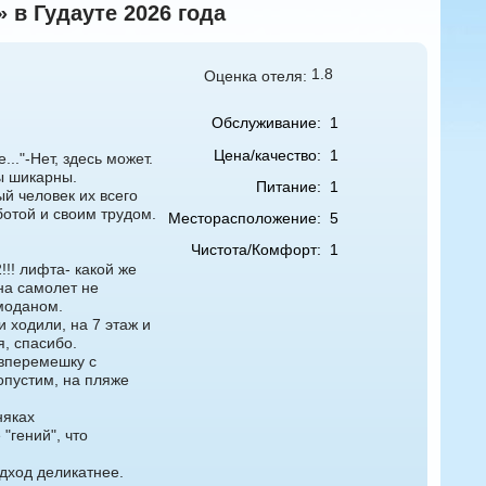
 в Гудауте 2026 года
1.8
Оценка отеля:
Обслуживание:
1
Цена/качество:
1
.."-Нет, здесь может.
ы шикарны.
Питание:
1
й человек их всего
отой и своим трудом.
Месторасположение:
5
Чистота/Комфорт:
1
!! лифта- какой же
на самолет не
емоданом.
и ходили, на 7 этаж и
я, спасибо.
 вперемешку с
опустим, на пляже
няках
"гений", что
одход деликатнее.