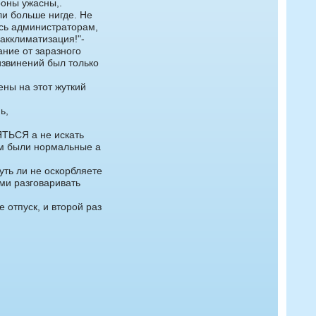
оны ужасны,.
ли больше нигде. Не
ась администраторам,
 акклиматизация!"-
ание от заразного
извинений был только
ены на этот жуткий
ь,
ЯТЬСЯ а не искать
ам были нормальные а
уть ли не оскорбляете
ами разговаривать
 отпуск, и второй раз