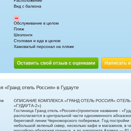
Расположение
Вид с балкона
Обслуживание в целом
Пляж
Шезлонги
Столовая и еда в целом
Хамоватый персонал на пляже
Оставить свой отзыв с оценками
Написать 
я «Гранд отель Россия» в Гудауте
ОПИСАНИЕ КОМПЛЕКСА «ГРАНД ОТЕЛЬ РОССИЯ» ОТЕЛЬ
ля
«ГУДАУТА-2»)
Гостиница Гранд отель «Россия»(проектное название - «Гуд
располагается в центральной части одноименного абхазско
береговой линии Черноморского побережья. Год постройки 
небольшой зеленый сквер, несколько кафе и магазинов, в ч
российско-абхазская граница, а до аэропорта Адлера — 81 