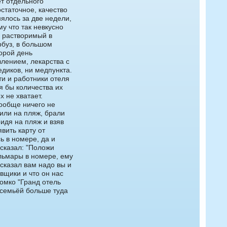
ет отдельного
статочное, качество
ялось за две недели,
у что так невкусно
м растворимый в
рбуз, в большом
торой день
влением, лекарства с
едиков, ни медпункта.
и и работники отеля
я бы количества их
х не хватает.
ообще ничего не
или на пляж, брали
идя на пляж и взяв
вить карту от
сь в номере, да и
 сказал: "Положи
альмары в номере, ему
сказал вам надо вы и
явщики и что он нас
ромко "Гранд отель
й семьёй больше туда