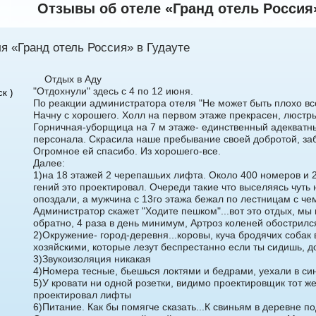
Отзывы об отеле «Гранд отель Россия»
арбузова
Александр
я «Гранд отель Россия» в Гудауте
Отдых в Аду
"Отдохнули" здесь с 4 по 12 июня.
к )
По реакции администратора отеля "Не может быть плохо все.
Начну с хорошего. Холл на первом этаже прекрасен, люстр
Горничная-уборщица на 7 м этаже- единственный адекватны
персонала. Скрасила наше пребывание своей добротой, заб
Огромное ей спасибо. Из хорошего-все.
5 доб.
2
+7 495 215 5755 доб.
5
Далее:
-70
1)на 18 этажей 2 черепашьих лифта. Около 400 номеров и 2!
+7 925-903-05-93
гений это проектировал. Очереди такие что выселяясь чуть 
опоздали, а мужчина с 13го этажа бежал по лестницам с ч
Администратор скажет "Ходите пешком"...вот это отдых, мы 
обратно, 4 раза в день минимум, Артроз коленей обострилс
2)Окружение- город-деревня...коровы, куча бродячих собак
хозяйскими, которые лезут беспрестанно если ты сидишь, д
3)Звукоизоляция никакая
4)Номера тесные, бьешься локтями и бедрами, уехали в си
5)У кровати ни одной розетки, видимо проектировщик тот же 
проектировал лифты
6)Питание. Как бы помягче сказать...К свиньям в деревне п