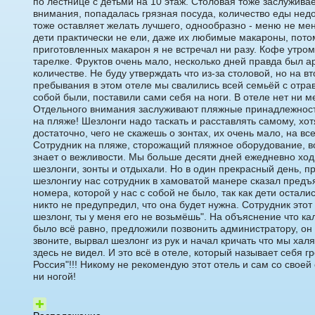
по лестнице с детьми на 10 этаж. Столовая тоже заслужива
внимания, попадалась грязная посуда, количество еды недо
тоже оставляет желать лучшего, однообразно - меню не мен
дети практически не ели, даже их любимые макароны, потом
приготовленных макарон я не встречал ни разу. Кофе утро
тарелке. Фруктов очень мало, несколько дней правда был а
количестве. Не буду утверждать что из-за столовой, но на в
пребывания в этом отеле мы свалились всей семьёй с отра
собой были, поставили сами себя на ноги. В отеле нет ни м
Отдельного внимания заслуживают пляжные принадлежност
на пляже! Шезлонги надо таскать и расставлять самому, хот
достаточно, чего не скажешь о зонтах, их очень мало, на все
Сотрудник на пляже, сторожащий пляжное оборудование, в
знает о вежливости. Мы больше десяти дней ежедневно ход
шезлонги, зонты и отдыхали. Но в один прекрасный день, пр
шезлонгиу нас сотрудник в хамоватой манере сказал предъя
номера, которой у нас с собой не было, так как дети остали
никто не предупредил, что она будет нужна. Сотрудник этот
шезлонг, ты у меня его не возьмёшь". На объяснение что к
было всё равно, предложили позвонить администратору, он 
звоните, вырвал шезлонг из рук и начал кричать что мы хал
здесь не видел. И это всё в отеле, который называет себя г
Россия"!!! Никому не рекомендую этот отель и сам со свое
ни ногой!