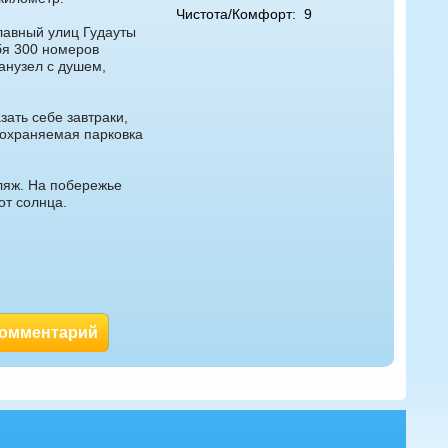
Чистота/Комфорт:
9
лавный улиц Гудауты
бя 300 номеров
анузел с душем,
зать себе завтраки,
 охраняемая парковка
пляж. На побережье
от солнца.
комментарий