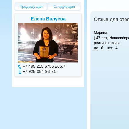
Предыдущая
Следующая
Елена Валуева
Светлана Г
Отзыв для отел
Марина
( 47 лет, Новосибирс
реитинг отзыва
да
6
нет
4
+7 495 215 5755 доб.
7
+7 495 215 575
+7 925-084-93-71
+7 925-084-93