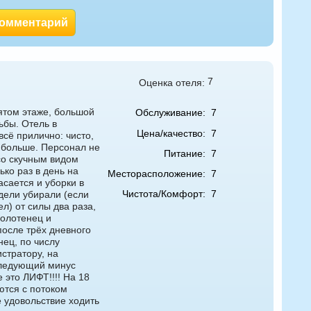
комментарий
7
Оценка отеля:
ятом этаже, большой
Обслуживание:
7
ьбы. Отель в
Цена/качество:
7
всё прилично: чисто,
 больше. Персонал не
Питание:
7
со скучным видом
ько раз в день на
Месторасположение:
7
асается и уборки в
Чистота/Комфорт:
7
дели убирали (если
л) от силы два раза,
полотенец и
после трёх дневного
нец, по числу
стратору, на
Следующий минус
это ЛИФТ!!!! На 18
ются с потоком
е удовольствие ходить