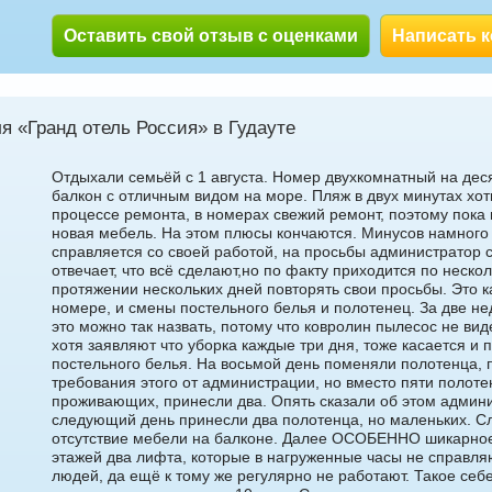
Оставить свой отзыв с оценками
Написать 
я «Гранд отель Россия» в Гудауте
Отдыхали семьёй с 1 августа. Номер двухкомнатный на дес
балкон с отличным видом на море. Пляж в двух минутах хот
процессе ремонта, в номерах свежий ремонт, поэтому пока 
новая мебель. На этом плюсы кончаются. Минусов намного
справляется со своей работой, на просьбы администратор 
отвечает, что всё сделают,но по факту приходится по нескол
протяжении нескольких дней повторять свои просьбы. Это к
номере, и смены постельного белья и полотенец. За две не
это можно так назвать, потому что ковролин пылесос не виде
хотя заявляют что уборка каждые три дня, тоже касается и 
постельного белья. На восьмой день поменяли полотенца, 
требования этого от администрации, но вместо пяти полоте
проживающих, принесли два. Опять сказали об этом админи
следующий день принесли два полотенца, но маленьких. 
отсутствие мебели на балконе. Далее ОСОБЕННО шикарное 
этажей два лифта, которые в нагруженные часы не справля
людей, да ещё к тому же регулярно не работают. Такое себ