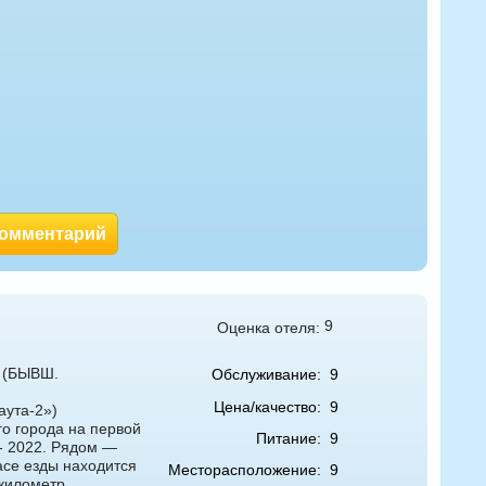
комментарий
9
Оценка отеля:
 (БЫВШ.
Обслуживание:
9
Цена/качество:
9
аута-2»)
го города на первой
Питание:
9
- 2022. Рядом —
асе езды находится
Месторасположение:
9
километр.