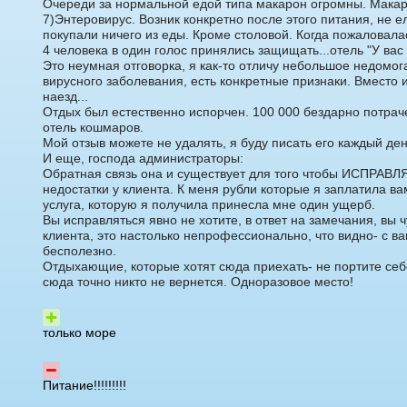
Очереди за нормальной едой типа макарон огромны. Макар
7)Энтеровирус. Возник конкретно после этого питания, не е
покупали ничего из еды. Кроме столовой. Когда пожаловал
4 человека в один голос принялись защищать...отель "У вас
Это неумная отговорка, я как-то отличу небольшое недомог
вирусного заболевания, есть конкретные признаки. Вместо 
наезд...
Отдых был естественно испорчен. 100 000 бездарно потрач
отель кошмаров.
Мой отзыв можете не удалять, я буду писать его каждый ден
И еще, господа администраторы:
Обратная связь она и существует для того чтобы ИСПРАВЛ
недостатки у клиента. К меня рубли которые я заплатила в
услуга, которую я получила принесла мне один ущерб.
Вы исправляться явно не хотите, в ответ на замечания, вы ч
клиента, это настолько непрофессионально, что видно- с в
бесполезно.
Отдыхающие, которые хотят сюда приехать- не портите себе
сюда точно никто не вернется. Одноразовое место!
только море
Питание!!!!!!!!!