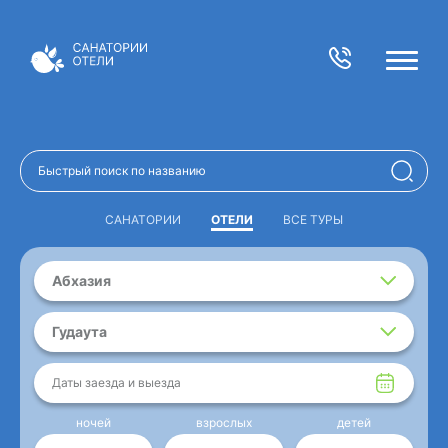
САНАТОРИИ
ОТЕЛИ
ВСЕ ТУРЫ
Абхазия
Гудаута
Даты заезда и выезда
ночей
взрослых
детей