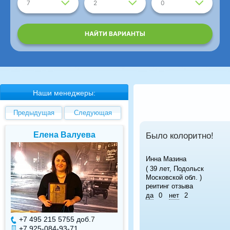
7
2
0
НАЙТИ ВАРИАНТЫ
Наши менеджеры:
Предыдущая
Следующая
Елена Валуева
Светлана Гарбу
Было колоритно!
Инна Мазина
( 39 лет, Подольск
Московской обл. )
реитинг отзыва
да
0
нет
2
+7 495 215 5755 доб.
7
+7 495 215 5755 доб.
+7 925-084-93-71
+7 925-084-93-70