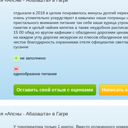
я «Апсны - Абазашта» в Гагре
отдыхали в 2018 в целом понравилось минусы долгий перех
очень утомительно усердствуют в кавычках наши погранцы 
пристального внимания питание так себе каши курица утро
пакетик и целый чайник кипятка а также неудобное расписан
15 00 обед но кругом кафешки с обалденно дорогими цена
на каждом углу дорогие экскурсии из плюсов обалденное мо
чистое благодарность охранникам отеля официантке светла
сусанне
не заполнено
однообразное питание
Оставить свой отзыв с оценками
Написать 
я «Апсны - Абазашта» в Гагре
У туроператора только 1 корпус, Вместо оплаченного номера