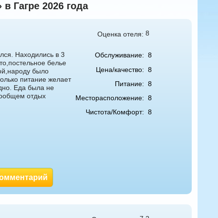
в Гагре 2026 года
8
Оценка отеля:
лся. Находились в 3
Обслуживание:
8
то,постельное белье
Цена/качество:
8
ой,народу было
только питание желает
Питание:
8
дно. Еда была не
вообщем отдых
Месторасположение:
8
Чистота/Комфорт:
8
комментарий