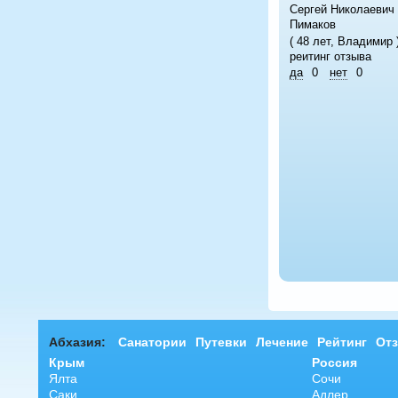
Сергей Николаевич
Пимаков
( 48 лет, Владимир 
реитинг отзыва
да
0
нет
0
Абхазия:
Санатории
Путевки
Лечение
Рейтинг
От
Крым
Россия
Ялта
Сочи
Саки
Адлер