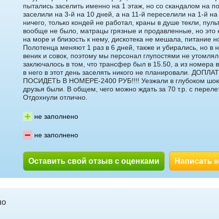
пытались заселить именно на 1 этаж, но со скандалом на по
заселили на 3-й на 10 дней, а на 11-й переселили на 1-й н
ничего, только кондей не работал, краны в душе текли, пуль
вообще не было, матрацы грязные и продавленные, но это 
на море и близость к нему, дискотека не мешала, питание 
Полотенца меняют 1 раз в 6 дней, также и убирались, но в
веник и совок, поэтому мы персонал глупостями не утомля
заключалось в том, что трансфер был в 15.50, а из номера в
в него в этот день заселять никого не планировали. ДОПЛА
ПОСИДЕТЬ В НОМЕРЕ-2400 РУБ!!!! Уезжали в глубоком шок
друзья были. В общем, чего можно ждать за 70 т.р. с переле
Отдохнули отлично.
не заполнено
не заполнено
Оставить свой отзыв с оценками
Написать 
ло