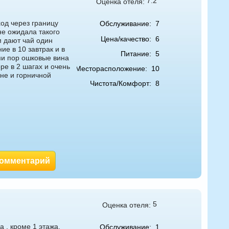
7.2
Оценка отеля:
од через границу
Обслуживание:
7
не ожидала такого
Цена/качество:
6
м дают чай один
ие в 10 завтрак и в
Питание:
5
ми пор ошковые вина
ре в 2 шагах и очень
Месторасположение:
10
не и горничной
Чистота/Комфорт:
8
комментарий
5
Оценка отеля:
 , кроме 1 этажа,
Обслуживание:
1