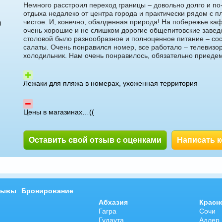
Немного расстроил переход границы – довольно долго и по
отдыха недалеко от центра города и практически рядом с 
чистое. И, конечно, обалденная природа! На побережье каф
)
очень хорошие и не слишком дорогие общепитовские заведе
столовой было разнообразное и полноценное питание – соси
салаты. Очень понравился номер, все работало – телевизо
холодильник. Нам очень понравилось, обязательно приеде
Лежаки для пляжа в номерах, ухоженная территория
Цены в магазинах…((
Оставить свой отзыв с оценками
Написать 
зывы
Бронирование
Абхазия
Красн
Гагра
Сочи
Гудаута
Адлер