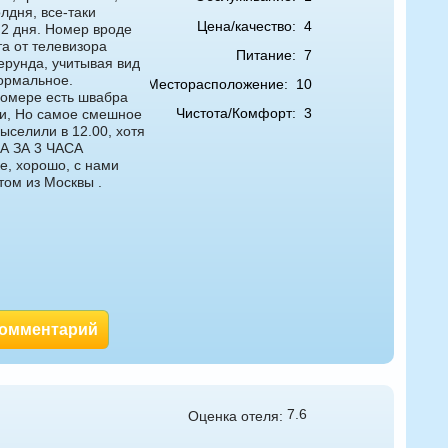
лдня, все-таки
Цена/качество:
4
а 2 дня. Номер вроде
та от телевизора
Питание:
7
ерунда, учитывая вид
нормальное.
Месторасположение:
10
 номере есть швабра
Чистота/Комфорт:
3
ли, Но самое смешное
ыселили в 12.00, хотя
ТА ЗА 3 ЧАСА
е, хорошо, с нами
том из Москвы .
комментарий
7.6
Оценка отеля: