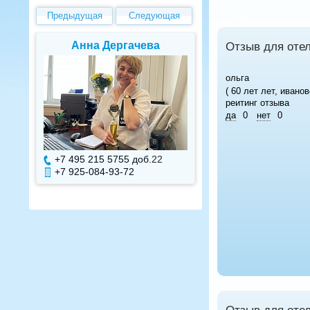
Предыдущая
Следующая
Анна Дергачева
Елена В
Отзыв для оте
ольга
( 60 лет лет, иванов
реитинг отзыва
да
0
нет
0
+7 495 215 5755 доб.
22
+7 495 215 575
+7 925-084-93-72
+7 925-084-93