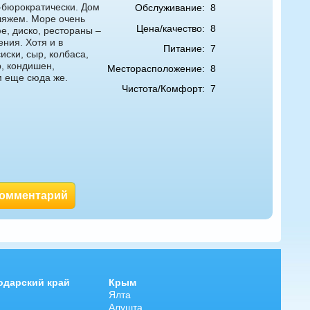
-бюрократически. Дом
Обслуживание:
8
пляжем. Море очень
Цена/качество:
8
е, диско, рестораны –
ния. Хотя и в
Питание:
7
ски, сыр, колбаса,
р, кондишен,
Месторасположение:
8
м еще сюда же.
Чистота/Комфорт:
7
комментарий
одарский край
Крым
Ялта
Алушта