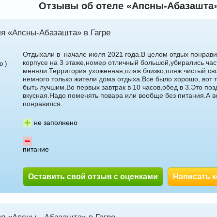
Отзывы об отеле «Апсны-Абазашта» 
алуева
Светлана Гарбузова
ля «Апсны-Абазашта» в Гагре
Отдыхали в начале июля 2021 года.В целом отдых понрави
корпусе на 3 этаже,номер отличный большой,убирались час
о )
меняли.Территория ухоженная,пляж близко,пляж чистый св
немного только жители дома отдыха.Все было хорошо, вот 
быть лучшим.Во первых завтрак в 10 часов,обед в 3.Это поз
вкусная.Надо поменять повара или вообще без питания.А 
понравился.
5 доб.
7
+7 495 215 5755 доб.
2
-71
+7 925-084-93-70
не заполнено
питание
Оставить свой отзыв с оценками
Написать 