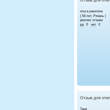
Отзыв для отел
ольга ракитина
( 59 лет, Рязань )
реитинг отзыва
да
0
нет
0
Отзыв для отел
Таня