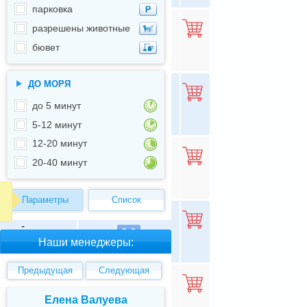
парковка
разрешены животные
-
8.8
бювет
Все цены
ДО МОРЯ
-
8.8
до 5 минут
Все цены
5-12 минут
12-20 минут
20-40 минут
-
8.8
Все цены
Параметры
Список
-
8.8
Все цены
Наши менеджеры:
Предыдущая
Следующая
-
8.8
Елена Валуева
Светлана Гарбу
Все цены