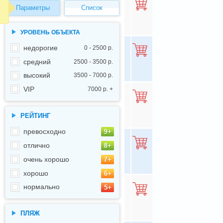
Параметры
Список
-
8.93
Все цены
УРОВЕНЬ ОБЪЕКТА
недорогие
0 - 2500 р.
-
8.9
средний
2500 - 3500 р.
Все цены
высокий
3500 - 7000 р.
VIP
7000 р. +
-
8.9
Все цены
РЕЙТИНГ
превосходно
отлично
-
8.9
Все цены
очень хорошо
хорошо
нормально
-
8.87
Все цены
ПЛЯЖ