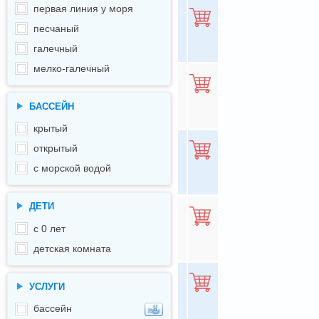
первая линия у моря
-
песчаный
8.86
Все цены
галечный
мелко-галечный
-
8.8
Все цены
БАССЕЙН
крытый
открытый
-
8.8
с морской водой
Все цены
ДЕТИ
-
с 0 лет
8.8
Все цены
детская комната
УСЛУГИ
-
8.8
Все цены
бассейн