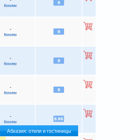
-
9
Все цены
-
9
Все цены
-
9
Все цены
-
9
Все цены
-
8.96
Все цены
Абхазия: отели и гостиницы