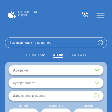
САНАТОРИИ
ОТЕЛИ
ВСЕ ТУРЫ
Абхазия
Курорт/область
Даты заезда и выезда
ночей
взрослых
детей