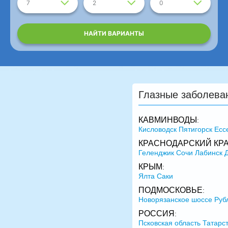
7
2
0
НАЙТИ ВАРИАНТЫ
Глазные заболева
КАВМИНВОДЫ
:
Кисловодск
Пятигорск
Есс
КРАСНОДАРСКИЙ КР
Геленджик
Сочи
Лабинск
КРЫМ
:
Ялта
Саки
ПОДМОСКОВЬЕ
:
Новорязанское шоссе
Руб
РОССИЯ
:
Псковская область
Татарс