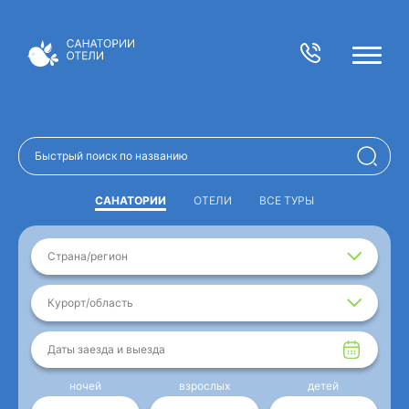
САНАТОРИИ
ОТЕЛИ
ВСЕ ТУРЫ
Страна/регион
Курорт/область
Даты заезда и выезда
ночей
взрослых
детей