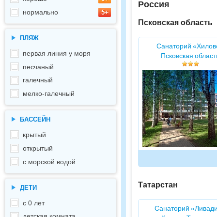
Россия
нормально
Псковская область
ПЛЯЖ
Санаторий «Хилов
первая линия у моря
Псковская област
песчаный
галечный
мелко-галечный
БАССЕЙН
крытый
открытый
с морской водой
Татарстан
ДЕТИ
с 0 лет
Санаторий «Ливад
детская комната