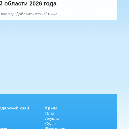
 области 2026 года
 кнопку "Добавить отзыв" ниже.
одарский край
Крым
Ялта
Алушта
Судак
джик
Евпатория