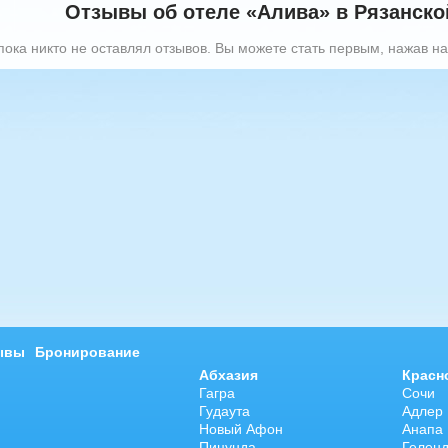
Отзывы об отеле «Алива» в Рязанской
ока никто не оставлял отзывов. Вы можете стать первым, нажав на
арбузова
Александр
5 доб.
2
+7 495 215 5755 доб.
5
-70
+7 925-903-05-93
ывы
Бронирование
Абхазия
Красн
Гагра
Сочи
Гудаута
Адлер
Новый Афон
Анапа
Пицунда
Гелен