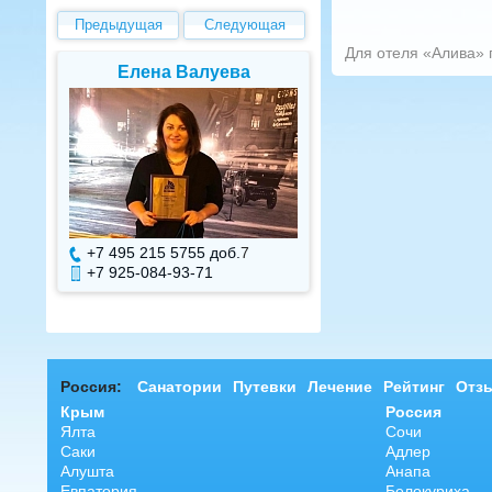
Предыдущая
Следующая
Для отеля «Алива» п
Елена Валуева
Светлана Г
+7 495 215 5755 доб.
7
+7 495 215 575
+7 925-084-93-71
+7 925-084-93
Россия:
Санатории
Путевки
Лечение
Рейтинг
Отз
Крым
Россия
Ялта
Сочи
Саки
Адлер
Алушта
Анапа
Евпатория
Белокуриха