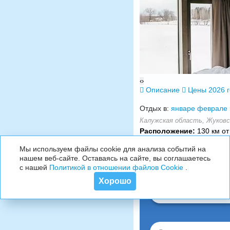
‹
›
Описание
Цены 2026 
Отдых в:
январе
феврале
Калужская область, Жуковск
Расположение:
130 км от
Мы используем файлы cookie для анализа событий на
нашем веб-сайте. Оставаясь на сайте, вы соглашаетесь
с нашей
Политикой в отношении файлов Cookie
.
Хорошо
08.08.2026-15.08.2026