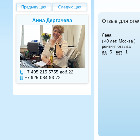
Предыдущая
Следующая
Анна Дергачева
Елена В
Отзыв для оте
Лана
( 40 лет, Москва )
реитинг отзыва
да
5
нет
1
+7 495 215 5755 доб.
22
+7 495 215 575
+7 925-084-93-72
+7 925-084-93