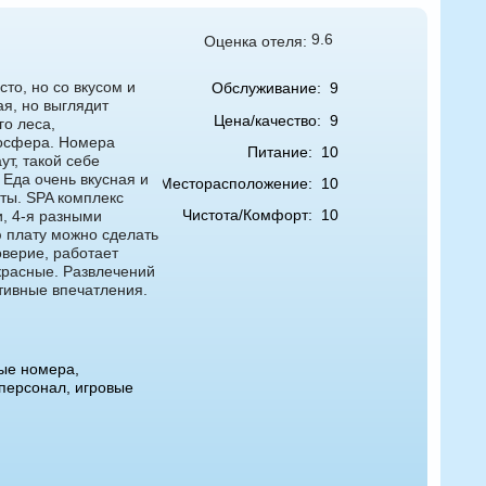
9.6
Оценка отеля:
то, но со вкусом и
Обслуживание:
9
я, но выглядит
Цена/качество:
9
го леса,
мосфера. Номера
Питание:
10
т, такой себе
 Еда очень вкусная и
Месторасположение:
10
рты. SPA комплекс
Чистота/Комфорт:
10
, 4-я разными
 плату можно сделать
верие, работает
красные. Развлечений
тивные впечатления.
ые номера,
 персонал, игровые