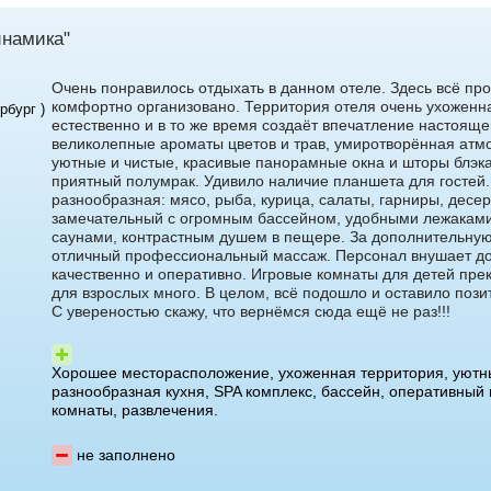
инамика"
Очень понравилось отдыхать в данном отеле. Здесь всё прос
комфортно организовано. Территория отеля очень ухоженна
рбург )
естественно и в то же время создаёт впечатление настояще
великолепные ароматы цветов и трав, умиротворённая ат
уютные и чистые, красивые панорамные окна и шторы блэкау
приятный полумрак. Удивило наличие планшета для гостей.
разнообразная: мясо, рыба, курица, салаты, гарниры, десе
замечательный с огромным бассейном, удобными лежаками
саунами, контрастным душем в пещере. За дополнительную
отличный профессиональный массаж. Персонал внушает до
качественно и оперативно. Игровые комнаты для детей пре
для взрослых много. В целом, всё подошло и оставило пози
С увереностью скажу, что вернёмся сюда ещё не раз!!!
Хорошее месторасположение, ухоженная территория, уютн
разнообразная кухня, SPA комплекс, бассейн, оперативный
комнаты, развлечения.
не заполнено