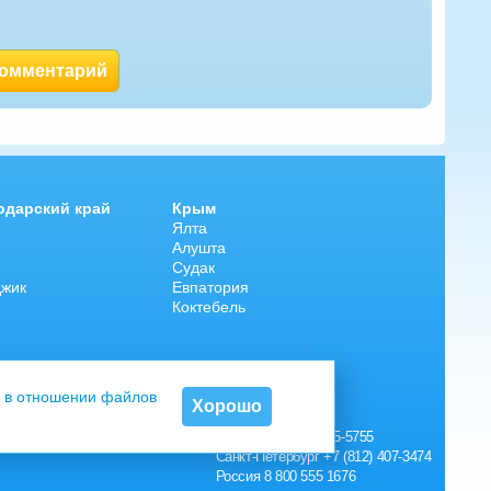
комментарий
одарский край
Крым
Ялта
Алушта
Судак
джик
Евпатория
Коктебель
 в отношении файлов
Хорошо
Контакты:
Москва
+7 (495) 215-5755
Санкт-Петербург
+7 (812) 407-3474
Россия
8 800 555 1676