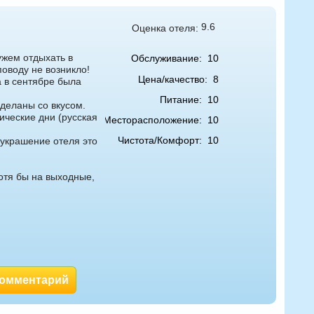
9.6
Оценка отеля:
ужем отдыхать в
Обслуживание:
10
оводу не возникло!
Цена/качество:
8
а в сентябре была
Питание:
10
сделаны со вкусом.
ические дни (русская
Месторасположение:
10
Чистота/Комфорт:
10
 украшение отеля это
отя бы на выходные,
комментарий