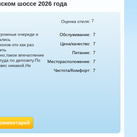
нском шоссе 2026 года
7
Оценка отеля:
огромные очереди и
Обслуживание:
7
ались
Цена/качество:
7
онов-это как раз
ить
Питание:
7
но,такое впечатление
 туда по депозиту.По
Месторасположение:
7
рвис никакой.Не
Чистота/Комфорт:
7
комментарий