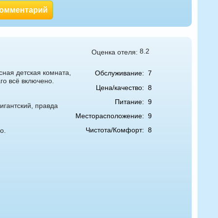
комментарий
8.2
Оценка отеля:
сная детская комната,
Обслуживание:
7
го всё включено.
Цена/качество:
8
Питание:
9
игантский, правда
Месторасположение:
9
Чистота/Комфорт:
8
о.