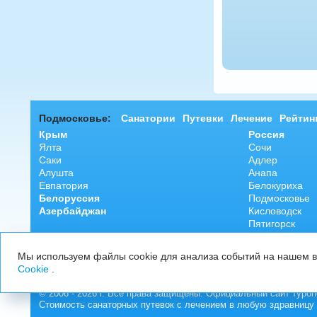
Подмосковье:
Санатории
Путевки
Лечение
Рейтин
Крым
Россия
Ялта
Сочи
Саки
Адлер
Алушта
Анапа
Евпатория
Белокуриха
Белоруссия
Подмосковье
Азербайджан
Кисловодск
Пятигорск
Ессентуки
Железноводск
Мы используем файлы cookie для анализа событий на нашем ве
Cookie
.
© 2006 - 2026 г. Все права защищены. Официальный сайт туроп
Стоимость санаторных путевок с лечением в любую здравницу 