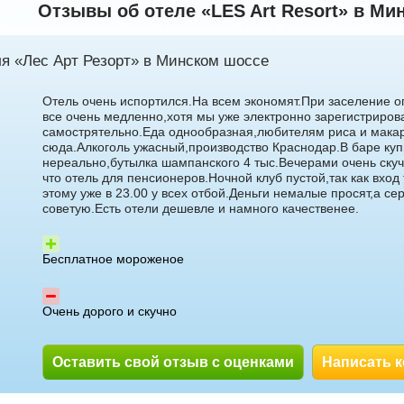
Отзывы об отеле «LES Art Resort» в Ми
алуева
Светлана Гарбузова
ля «Лес Арт Резорт» в Минском шоссе
Отель очень испортился.На всем экономят.При заселение 
все очень медленно,хотя мы уже электронно зарегистриров
самострятельно.Еда однообразная,любителям риса и макар
сюда.Алкоголь ужасный,производство Краснодар.В баре куп
нереально,бутылка шампанского 4 тыс.Вечерами очень скуч
что отель для пенсионеров.Ночной клуб пустой,так как вход
этому уже в 23.00 у всех отбой.Деньги немалые просят,а се
5 доб.
7
+7 495 215 5755 доб.
2
советую.Есть отели дешевле и намного качественее.
-71
+7 925-084-93-70
Бесплатное мороженое
Очень дорого и скучно
Оставить свой отзыв с оценками
Написать 