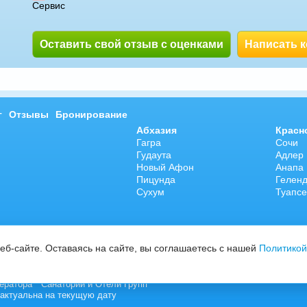
Сервис
Оставить свой отзыв с оценками
Написать 
г
Отзывы
Бронирование
Абхазия
Красн
Гагра
Сочи
Гудаута
Адлер
Новый Афон
Анапа
Пицунда
Гелен
Сухум
Туапсе
б-сайте. Оставаясь на сайте, вы соглашаетесь с нашей
Политикой
ератора "
Санатории и Отели Групп
"
актуальна на текущую дату