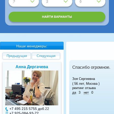
7
2
0
НАЙТИ ВАРИАНТЫ
Наши менеджеры:
Предыдущая
Следующая
Анна Дергачева
Елена Валуев
Спасибо огромное.
Зоя Сергеевна
( 56 лет, Москва )
реитинг отзыва
да
3
нет
0
+7 495 215 5755 доб.
22
+7 495 215 5755 доб.
+7 925-084-93-72
+7 925-084-93-71