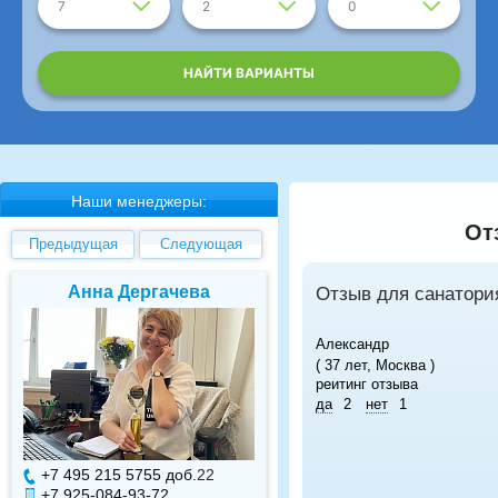
7
2
0
НАЙТИ ВАРИАНТЫ
Наши менеджеры:
От
Предыдущая
Следующая
Анна Дергачева
Елена Валуев
Отзыв для санатори
Александр
( 37 лет, Москва )
реитинг отзыва
да
2
нет
1
+7 495 215 5755 доб.
22
+7 495 215 5755 доб.
+7 925-084-93-72
+7 925-084-93-71