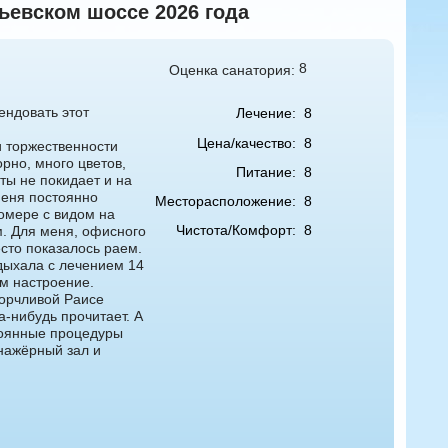
ьевском шоссе 2026 года
8
Оценка санатория:
ендовать этот
Лечение:
8
Цена/качество:
8
 торжественности
орно, много цветов,
Питание:
8
ы не покидает и на
Меня постоянно
Месторасположение:
8
омере с видом на
Чистота/Комфорт:
8
м. Для меня, офисного
сто показалось раем.
тдыхала с лечением 14
м настроение.
ворчливой Раисе
а-нибудь прочитает. А
тоянные процедуры
енажёрный зал и