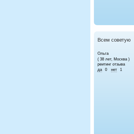
Всем советую
Ольга
( 38 лет, Москва )
реитинг отзыва
да
0
нет
1