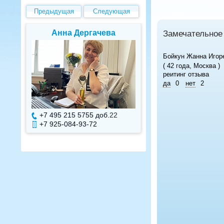
Предыдущая
Следующая
Анна Дергачева
Елена Валуев
Замечательное
Бойкун Жанна Игор
( 42 года, Москва )
реитинг отзыва
да
0
нет
2
+7 495 215 5755 доб.
22
+7 495 215 5755 доб.
+7 925-084-93-72
+7 925-084-93-71