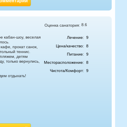
комментарий
8.6
Оценка санатория:
ое кабан-шоу, веселая
Лечение:
9
лось.
Цена/качество:
8
 кафе, прокат санок,
стольный теннис.
Питание:
9
 пляжем, детям
ду, только вернулись,
Месторасположение:
8
Чистота/Комфорт:
9
удем отдыхать!