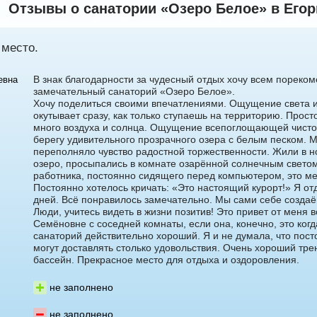
Отзывы о санатории «Озеро Белое» в Егор
а
Светлана Гарбузова
 место.
В знак благодарности за чудесный отдых хочу всем пореком
евна
замечательный санаторий «Озеро Белое».
Хочу поделиться своими впечатлениями. Ощущение света и
окутывает сразу, как только ступаешь на территорию. Прост
много воздуха и солнца. Ощущение всепоглощающей чистот
берегу удивительного прозрачного озера с белым песком. 
переполняло чувство радостной торжественности. Жили в н
7
+7 495 215 5755 доб.
2
озеро, просыпались в комнате озарённой солнечным свето
работника, постоянно сидящего перед компьютером, это ме
+7 925-084-93-70
Постоянно хотелось кричать: «Это настоящий курорт!» Я о
дней. Всё понравилось замечательно. Мы сами себе создаё
Люди, учитесь видеть в жизни позитив! Это привет от меня 
Семёновне с соседней комнаты, если она, конечно, это когд
санаторий действительно хороший. Я и не думала, что пос
могут доставлять столько удовольствия. Очень хороший тр
бассейн. Прекрасное место для отдыха и оздоровления.
не заполнено
не заполнено