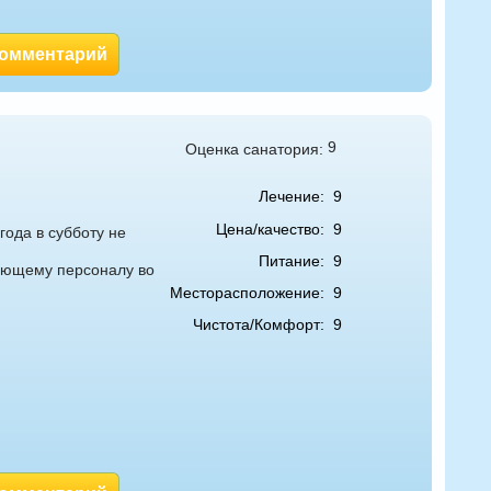
комментарий
9
Оценка санатория:
Лечение:
9
Цена/качество:
9
года в субботу не
Питание:
9
вающему персоналу во
Месторасположение:
9
Чистота/Комфорт:
9