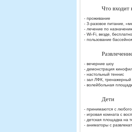
Что входит 
- проживание
- 3-разовое питание, «м
- лечение по назначени
- Wi-Fi, везде, бесплатн
- пользование бассейно
Развлечени
- вечерние шоу
- демонстрация кинофи
- настольный теннис
- зал ЛФК, тренажерный
- волейбольная площад
Дети
- принимаются с любого
- игровая комната с вос
- детская площадка на 
- аниматоры с развлека