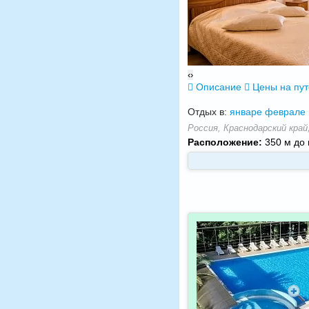
‹
›
Описание
Цены на пу
Отдых в:
январе
феврале
Россия, Краснодарский край,
Расположение:
350 м до 