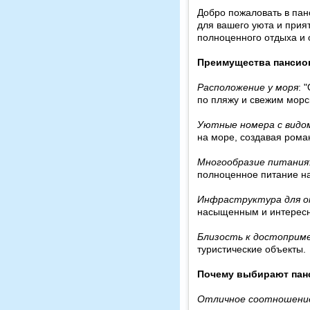
Добро пожаловать в пан
для вашего уюта и прия
полноценного отдыха и 
Преимущества пансион
Расположение у моря
: 
по пляжу и свежим морс
Уютные номера с видо
на море, создавая рома
Многообразие питания
полноценное питание н
Инфраструктура для 
насыщенным и интерес
Близость к достоприм
туристические объекты.
Почему выбирают панс
Отличное соотношение