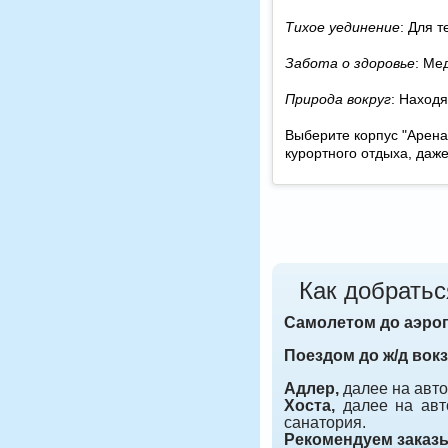
Тихое уединение
: Для 
Забота о здоровье
: Ме
Природа вокруг
: Наход
Выберите корпус "Арена
курортного отдыха, даж
Как добратьс
Самолетом до аэро
Поездом до ж/д вокз
Адлер,
далее на
авто
Хоста,
далее на авт
санатория.
Рекомендуем заказ