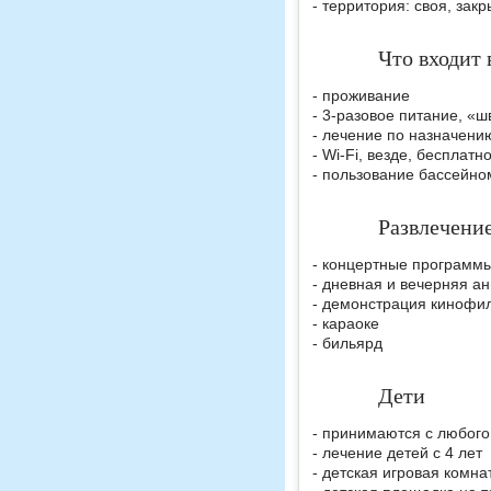
- территория: своя, зак
Что входит 
- проживание
- 3-разовое питание, «ш
- лечение по назначени
- Wi-Fi, везде, бесплатн
- пользование бассейно
Развлечени
- концертные программ
- дневная и вечерняя а
- демонстрация кинофи
- караоке
- бильярд
Дети
- принимаются с любого
- лечение детей с 4 лет
- детская игровая комна