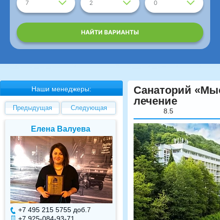
7
2
0
НАЙТИ ВАРИАНТЫ
Санаторий «Мыс
Наши менеджеры:
лечение
Предыдущая
Следующая
8.5
Елена Валуева
Светлана Гарбуз
+7 495 215 5755 доб.
7
+7 495 215 5755 доб.
+7 925-084-93-71
+7 925-084-93-70