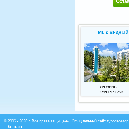
Оста
Мыс Видный
УРОВЕНЬ:
КУРОРТ:
Сочи
© 2006 - 2026 г. Все права защищены. Официальный сайт туроператор
Контакты: