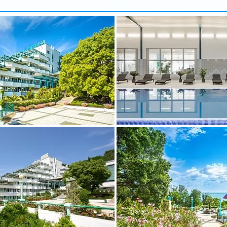
арбузова
Александр
5 доб.
2
+7 495 215 5755 доб.
5
-70
+7 925-903-05-93