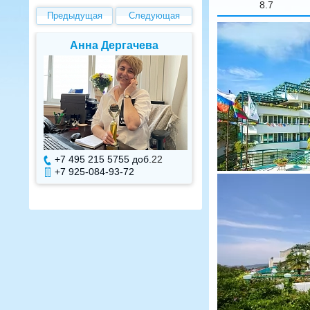
8.7
Предыдущая
Следующая
Елена Валуева
Светлана Г
+7 495 215 5755 доб.
7
+7 495 215 575
+7 925-084-93-71
+7 925-084-93