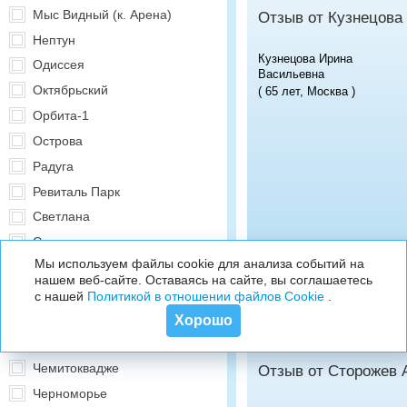
Мыс Видный (к. Арена)
Отзыв от Кузнецова
Нептун
Кузнецова Ирина
Одиссея
Васильевна
Октябрьский
( 65 лет, Москва )
Орбита-1
Острова
Радуга
Ревиталь Парк
Светлана
Смена
Мы используем файлы cookie для анализа событий на
СОЧИ УДП РФ
нашем веб-сайте. Оставаясь на сайте, вы соглашаетесь
Сочинский
с нашей
Политикой в отношении файлов Cookie
.
Спутник Алеан Family
Хорошо
Тихий Дон
Чемитоквадже
Отзыв от Сторожев 
Черноморье