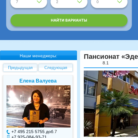
7
2
0
НАЙТИ ВАРИАНТЫ
Пансионат «Эд
Наши менеджеры:
8.1
Предыдущая
Следующая
Елена Валуева
Светлана Гарбуз
+7 495 215 5755 доб.
7
+7 495 215 5755 доб.
+7 925-084-93-71
+7 925-084-93-70