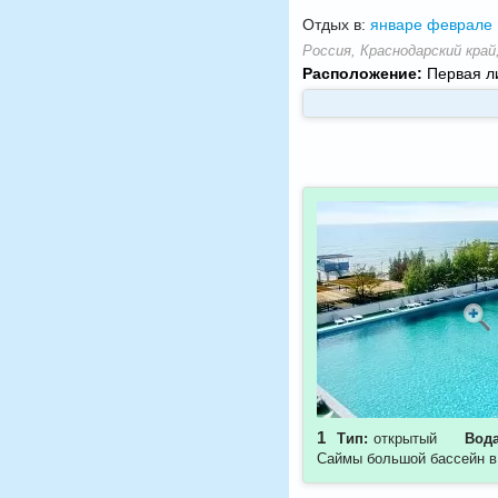
Отдых в:
январе
феврале
Россия, Краснодарский край, 
Расположение:
Первая ли
1
Тип:
открытый
Вода
Саймы большой б
ассейн в