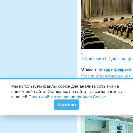
‹
›
Описание
Цены на пу
Отдых в:
январе
феврале
Россия, Краснодарский край,
Расположение:
300 м до 
Мы используем файлы cookie для анализа событий на
нашем веб-сайте. Оставаясь на сайте, вы соглашаетесь
с нашей
Политикой в отношении файлов Cookie
.
Хорошо