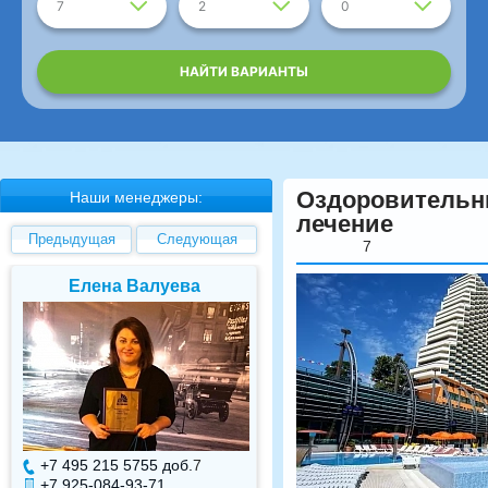
7
2
0
НАЙТИ ВАРИАНТЫ
Оздоровительн
Наши менеджеры:
лечение
Предыдущая
Следующая
7
Елена Валуева
Светлана Гарбуз
+7 495 215 5755 доб.
7
+7 495 215 5755 доб.
+7 925-084-93-71
+7 925-084-93-70