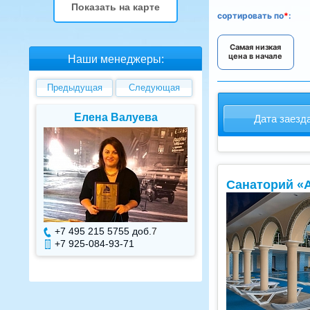
Показать на карте
сортировать
по
*
:
Самая низкая
цена в начале
Наши менеджеры:
Предыдущая
Следующая
Елена Валуева
Светлана Г
Дата заезд
Санаторий «
+7 495 215 5755 доб.
7
+7 495 215 575
+7 925-084-93-71
+7 925-084-93