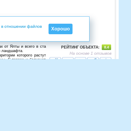
 в отношении файлов
Хорошо
х от Ялты и всего в ста
РЕЙТИНГ ОБЪЕКТА:
8.4
го ландшафта.
На основе 1 отзывов
ритории которого растут
сны. С террас и балконов
аемый морской пейзаж с
ых гостиниц, которые
канным персональным
УЗНАТЬ НАЛИЧИЕ МЕСТ
сточном стиле. «Веселый
ремя.
Минимальная цена в день с человека