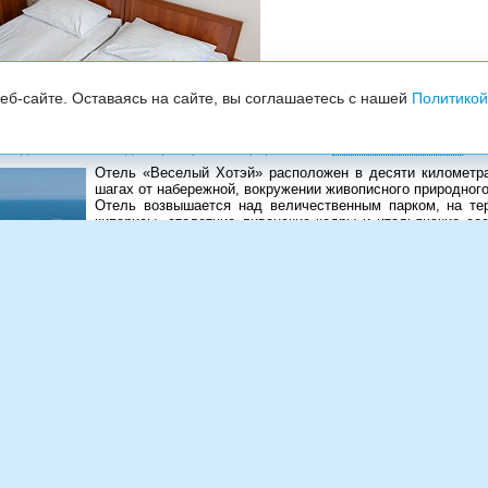
б-сайте. Оставаясь на сайте, вы соглашаетесь с нашей
Политикой
Показать на карте
 км до Ялты, 80 км до аэропорта Симферополь
Отель «Веселый Хотэй» расположен в десяти километра
шагах от набережной, вокружении живописного природно
Отель возвышается над величественным парком, на тер
кипарисы, столетние ливанские кедры и итальянские со
номеров, с обзорных площадок открывается незабыв
видом на гору Аю-Даг и гурзуфскую бухту.
«Веселый Хотэй» относится к категории частн
зарекомендовали себя домашним уютом, изыс
обслуживанием и доступной ценой.
Вас приятно порадует отдых в отеле, оформленном в во
Хотэй» предоставляет возможность прекрасно провести в
ие отеля, гостиницы, курортного комплекса,