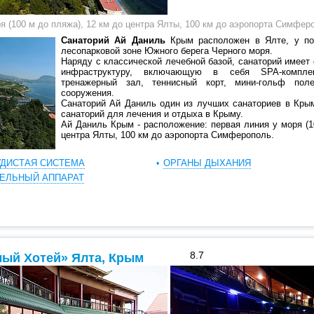
я (100 м до пляжа), 12 км до центра Ялты, 100 км до аэропорта Симфер
Санаторий Ай Даниль
Крым расположен в Ялте, у по
лесопарковой зоне Южного берега Черного моря.
Наряду с классической лечебной базой, санаторий имее
инфраструктуру, включающую в себя SPA-комплек
тренажерный зал, теннисный корт, мини-гольф пол
сооружения.
Санаторий Ай Даниль один из лучших санаториев в Кры
санаторий для лечения и отдыха в Крыму.
Ай Даниль Крым - расположение: первая линия у моря (1
центра Ялты, 100 км до аэропорта Симферополь.
УДИСТАЯ СИСТЕМА
ОРГАНЫ ДЫХАНИЯ
ТЕЛЬНЫЙ АППАРАТ
8.7
лый Хотей» Ялта, Крым