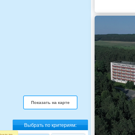
Показать на карте
Выбрать по критериям:
фильтр