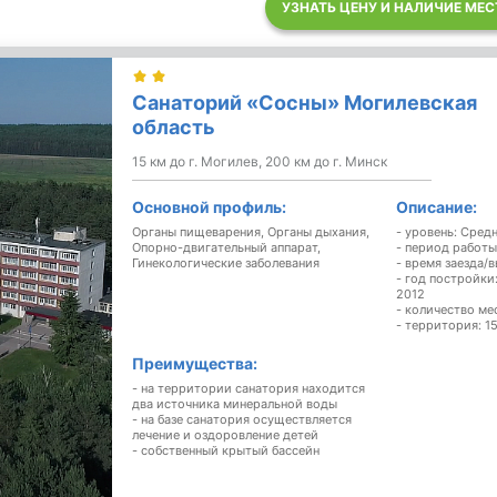
УЗНАТЬ ЦЕНУ И НАЛИЧИЕ МЕС
Санаторий «Сосны» Могилевская
область
15 км до г. Могилев, 200 км до г. Минск
Основной профиль:
Описание:
Органы пищеварения, Органы дыхания,
- уровень: Сред
Опорно-двигательный аппарат,
- период работы
Гинекологические заболевания
- время заезда/в
- год постройки
2012
- количество ме
- территория: 15
Преимущества:
- на территории санатория находится
два источника минеральной воды
- на базе санатория осуществляется
лечение и оздоровление детей
- собственный крытый бассейн