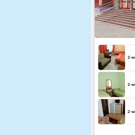
2-м
2-м
2-м