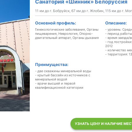
Санаторий «Шинник» Белоруссия
11 км до г. Бобруйск, 67 км до г. Жлобин, 115 км до г. Мо
Основной профиль:
Описание:
Гинекологические заболевания, Органы
- уровень: Сред
пищеварения, Неврология, Опорно-
- период работы
двигательный аппарат, Органы дыхания
- время заезда/в
- год постройки
2012
- количество ме
- территория: 13
Преимущества:
- две скважины минеральной воды
- крытый бассейн из источников с
минеральной водой
- врачи высшей и первой
квалификационной категории
УЗНАТЬ ЦЕНУ И НАЛИЧИЕ МЕС