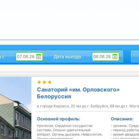
а с
Дата выезда
Санаторий «им. Орловского»
Белоруссия
в городе Кировск, 20 км до г. Бобруйск, 88 км до г. Моги
Основной профиль:
Описание:
Урология, Сердечно-сосудистая
- уровень: Сред
система, Опорно-двигательный
- период работы
аппарат, Органы дыхания, Неврология,
- время заезда/в
Органы пищеварения
- год постройки