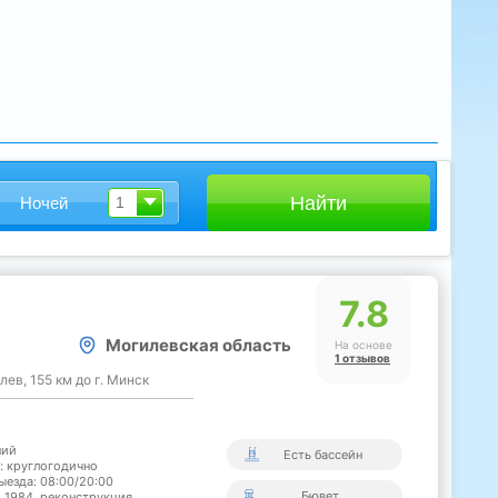
Ночей
1
7.8
Могилевская область
На основе
1 отзывов
лев, 155 км до г. Минск
ний
Есть бассейн
: круглогодично
ыезда: 08:00/20:00
Бювет
: 1984, реконструкция