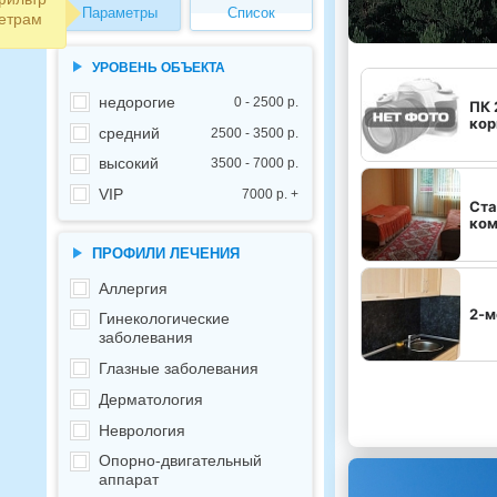
Параметры
Список
етрам
УРОВЕНЬ ОБЪЕКТА
недорогие
0 - 2500 р.
ПК 
кор
средний
2500 - 3500 р.
высокий
3500 - 7000 р.
VIP
7000 р. +
Ста
ком
ПРОФИЛИ ЛЕЧЕНИЯ
Аллергия
2-м
Гинекологические
заболевания
Глазные заболевания
Дерматология
Неврология
Опорно-двигательный
аппарат