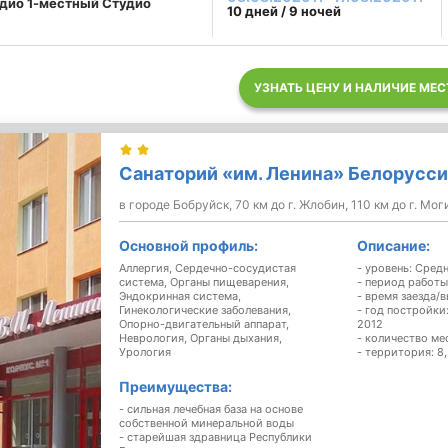
дио 1-местный Студио
10 дней / 9 ночей
УЗНАТЬ ЦЕНУ И НАЛИЧИЕ МЕС
Санаторий «им. Ленина» Белорусси
в городе Бобруйск, 70 км до г. Жлобин, 110 км до г. Мог
Основной профиль:
Описание:
Аллергия, Сердечно-сосудистая
- уровень: Сред
система, Органы пищеварения,
- период работы
Эндокринная система,
- время заезда/в
Гинекологические заболевания,
- год постройки
Опорно-двигательный аппарат,
2012
Неврология, Органы дыхания,
- количество ме
Урология
- территория: 8,
Преимущества:
- сильная лечебная база на основе
собственной минеральной воды
- старейшая здравница Республики