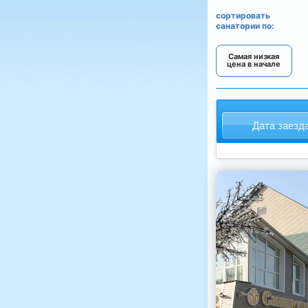
сортировать
санатории по:
Самая низкая
цена в начале
Дата заезд