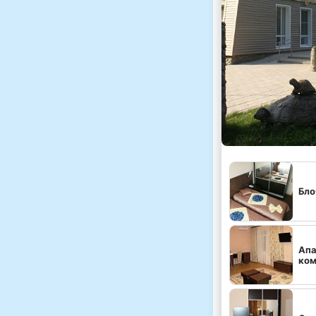
Бло
Апа
ко