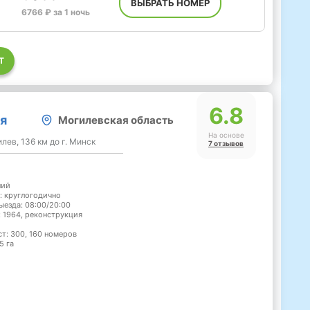
ВЫБРАТЬ НОМЕР
6766 ₽ за 1 ночь
Т
6.8
я
Могилевская область
На основе
илев, 136 км до г. Минск
7 отзывов
ний
: круглогодично
ыезда: 08:00/20:00
: 1964, реконструкция
ст: 300, 160 номеров
5 га