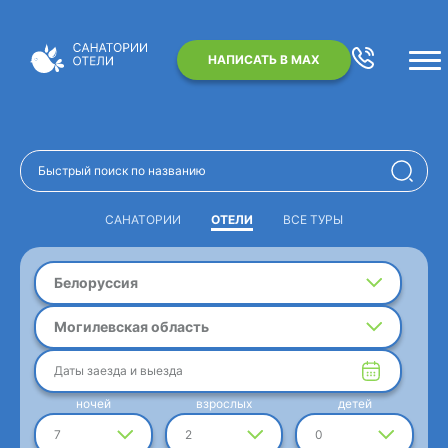
НАПИСАТЬ В MAX
САНАТОРИИ
ОТЕЛИ
ВСЕ ТУРЫ
Белоруссия
Могилевская область
Даты заезда и выезда
ночей
взрослых
детей
7
2
0