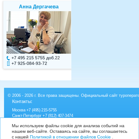
Анна Дергачева
Елена Валуев
+7 495 215 5755 доб.
22
+7 495 215 5755 доб.
+7 925-084-93-72
+7 925-084-93-71
© 2006 - 2026 г. Все права защищены. Официальный сайт туроперат
Контакты:
Москва
+7 (495) 215-5755
Санкт-Петербург
+7 (812) 407-3474
Россия
8 800 555 1676
Мы используем файлы cookie для анализа событий на
нашем веб-сайте. Оставаясь на сайте, вы соглашаетесь
с нашей
Политикой в отношении файлов Cookie
.