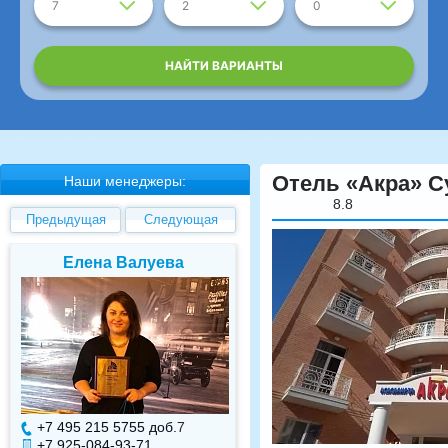
7
2
0
НАЙТИ ВАРИАНТЫ
Отель «Акра» С
Наши менеджеры:
8.8
Предыдущая
Следующая
Елена Валуева
Светлана Гарбуз
+7 495 215 5755 доб.
7
+7 495 215 5755 доб.
+7 925-084-93-71
+7 925-084-93-70