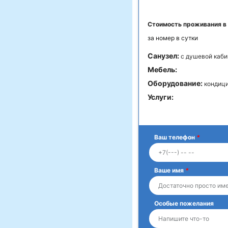
Стоимость проживания в
за номер в сутки
Санузел:
с душевой каби
Мебель:
Оборудование:
кондици
Услуги:
Ваш телефон
*
Ваше имя
*
Особые пожелания