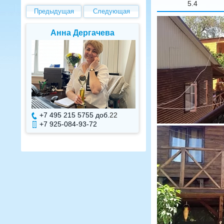
5.4
Предыдущая
Следующая
Елена Валуева
Светлана Г
+7 495 215 5755 доб.
7
+7 495 215 575
+7 925-084-93-71
+7 925-084-93