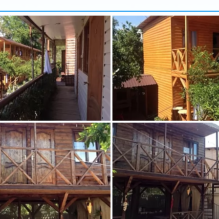
арбузова
Александр
5 доб.
2
+7 495 215 5755 доб.
5
-70
+7 925-903-05-93