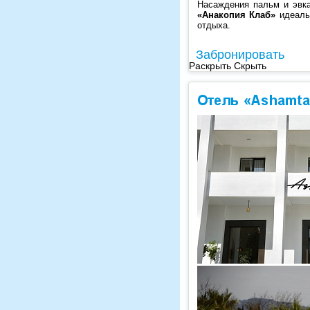
Насаждения пальм и эвка
«Анакопия Клаб»
идеальн
отдыха.
Забронировать
Раскрыть
Скрыть