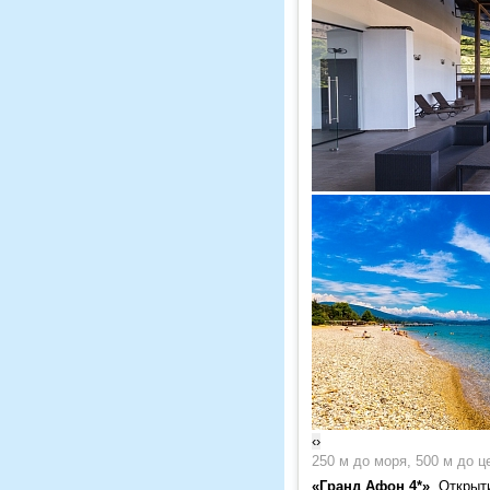
‹
›
250 м до моря, 500 м до ц
«Гранд Афон 4*»
. Открыт