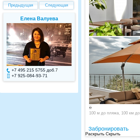
Предыдущая
Следующая
Елена Валуева
Светлана Гарбу
+7 495 215 5755 доб.
7
+7 495 215 5755 доб.
+7 925-084-93-71
+7 925-084-93-70
‹
›
100 м до пляжа, 100 км д
Забронировать
Раскрыть
Скрыть