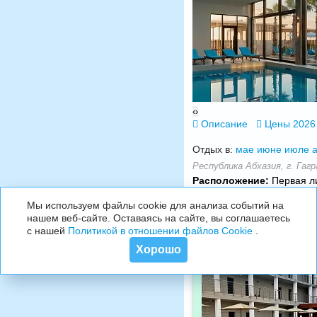
‹
›
Описание
Цены 2026
Отдых в:
мае
июне
июле
а
Республика Абхазия, г. Гагра
Расположение:
Первая ли
Мы используем файлы cookie для анализа событий на
нашем веб-сайте. Оставаясь на сайте, вы соглашаетесь
с нашей
Политикой в отношении файлов Cookie
.
Хорошо