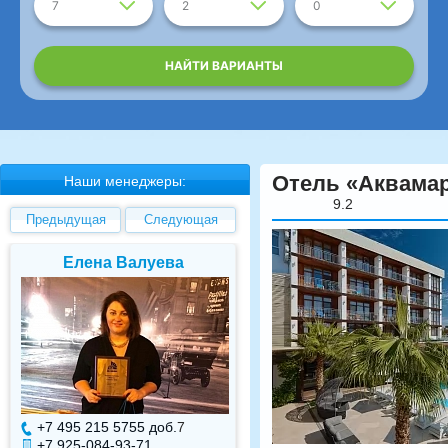
7
2
0
НАЙТИ ВАРИАНТЫ
Отель «Аквамар
Наши менеджеры:
9.2
Предыдущая
Следующая
Елена Валуева
Светлана Гарбуз
+7 495 215 5755 доб.
7
+7 495 215 5755 доб.
+7 925-084-93-71
+7 925-084-93-70