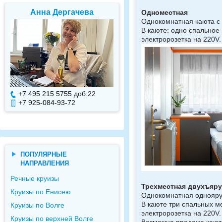
Елена Валуева
Светлана Гарбу
Одноместная
Однокомнатная каюта с 
В каюте: одно спальное 
электророзетка на 220V.
+7 495 215 5755 доб.
7
+7 495 215 5755 доб.
+7 925-084-93-71
+7 925-084-93-70
ПОПУЛЯРНЫЕ
НАПРАВЛЕНИЯ
Речные круизы
Трехместная двухъяру
Круизы по Енисею
Однокомнатная одноярус
В каюте три спальных м
Круизы по Волге
электророзетка на 220V.
Круизы по верхней Волге