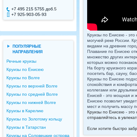
+7 495 215 5755 доб.
5
+7 495 215 5755 доб.
+7 925-903-05-93
+7 925-084-93-72
Круизы по Енисею - это
могучей реке России. К
видами на древние горо
ПОПУЛЯРНЫЕ
Плавание по Енисею отк
НАПРАВЛЕНИЯ
множество других интере
Речные круизы
которых можно познаком
На борту круизного кор
Круизы по Енисею
посетить бар, сауну, ба
Круизы по Волге
Круизы по Енисею подхо
спокойствия и комфорта.
Круизы по верхней Волге
коллегами или друзьями
Круизы по средней Волге
Енисей - это мощная и 
Енисею позволит увидет
Круизы по нижней Волге
мест и получить массу 
Круизы в Карелию
Круизы по Енисею - это
отправляйтесь в увлека
Круизы по Золотому кольцу
Круизы в Татарстан
Если хотите быстро заб
Круизы на Соловецкие острова