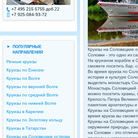
+7 495 215 5755 доб.
22
+7 495 215 5755 доб.
+7 925-084-93-72
+7 925-084-93-71
ПОПУЛЯРНЫЕ
Круизы на Соловецкие о
НАПРАВЛЕНИЯ
Соловки - это одно из с
На круизном корабле в 
Речные круизы
сможете посетить бар, с
Круизы по Енисею
Во время круиза по Сол
истории и культуре Сол
Круизы по Волге
выделить монастырь Сол
Круизы по верхней Волге
Монастырь Соловецкий -
можно посетить храмы, 
Круизы по средней Волге
Крепость Петра Великого
Круизы по нижней Волге
памятник архитектуры и
Круизы на Соловецкие о
Круизы в Карелию
время круиза вы сможете
Круизы по Золотому кольцу
Круизы на Соловецкие о
окружении природы, узн
Круизы в Татарстан
на Соловки - это отлич
Круизы на Соловецкие острова