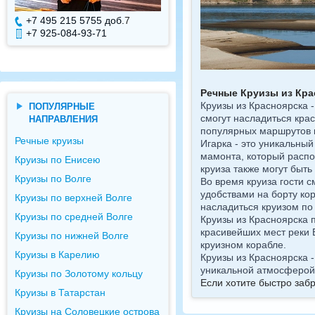
+7 495 215 5755 доб.
7
+7 495 215 5755 доб.
+7 925-084-93-71
+7 925-084-93-70
Речные Круизы из Кра
Круизы из Красноярска 
ПОПУЛЯРНЫЕ
смогут насладиться кра
НАПРАВЛЕНИЯ
популярных маршрутов к
Речные круизы
Игарка - это уникальный
мамонта, который распол
Круизы по Енисею
круиза также могут быть
Круизы по Волге
Во время круиза гости 
удобствами на борту кор
Круизы по верхней Волге
насладиться круизом по
Круизы по средней Волге
Круизы из Красноярска п
красивейших мест реки 
Круизы по нижней Волге
круизном корабле.
Круизы в Карелию
Круизы из Красноярска 
уникальной атмосферой 
Круизы по Золотому кольцу
Если хотите быстро заб
Круизы в Татарстан
Круизы на Соловецкие острова